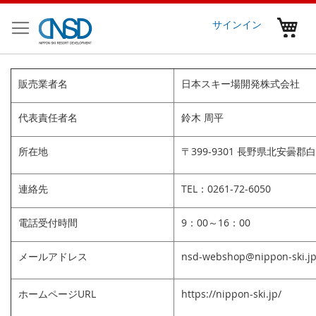
コ
ン
マ
サインイン
テ
ン
ツ
に
販売業者名
日本スキー場開発株式会社
ス
キ
代表責任者名
鈴木 周平
ッ
プ
所在地
〒399-9301 長野県北安曇郡
連絡先
TEL：0261-72-6050
電話受付時間
9：00～16：00
メールアドレス
nsd-webshop@nippon-ski.j
ホームページURL
https://nippon-ski.jp/