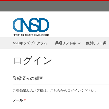
コ
ン
テ
ン
ツ
に
ス
キ
NSDキッズプログラム
共通リフト券
個別リフト券
ッ
プ
ログイン
登録済みの顧客
ご登録済みのお客様は、こちらからログインください。
メール