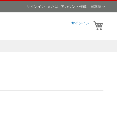
言
サインイン
アカウント作成
日本語
語
マイカ
サインイン